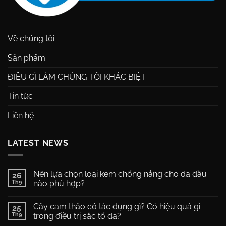
Về chúng tôi
Sản phẩm
ĐIỀU GÌ LÀM CHÚNG TÔI KHÁC BIỆT
Tin tức
Liên hệ
LATEST NEWS
Nên lựa chọn loại kem chống nắng cho da dầu
26
Th9
nào phù hợp?
Không
có
Cây cam thảo có tác dụng gì? Có hiệu quả gì
25
bình
luận
Th9
trong điều trị sắc tố da?
ở