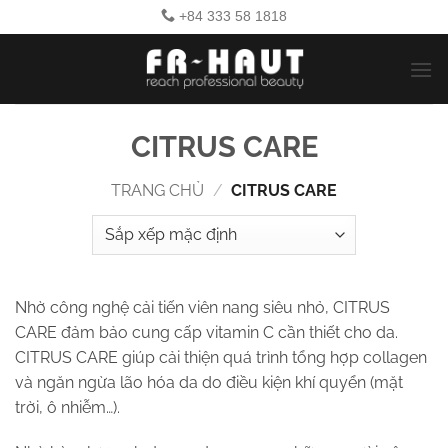
Bỏ
+84 333 58 1818
qua
nội
dung
CITRUS CARE
TRANG CHỦ
/
CITRUS CARE
Nhờ công nghệ cải tiến viên nang siêu nhỏ, CITRUS
CARE đảm bảo cung cấp vitamin C cần thiết cho da.
CITRUS CARE giúp cải thiện quá trình tổng hợp collagen
và ngăn ngừa lão hóa da do điều kiện khí quyển (mặt
trời, ô nhiễm…).