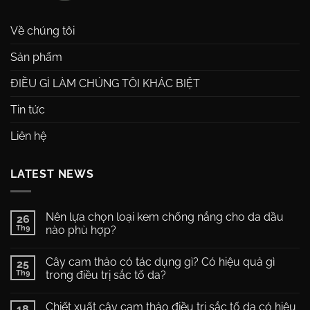
Về chúng tôi
Sản phẩm
ĐIỀU GÌ LÀM CHÚNG TÔI KHÁC BIỆT
Tin tức
Liên hệ
LATEST NEWS
Nên lựa chọn loại kem chống nắng cho da dầu
26
Th9
nào phù hợp?
Không
có
Cây cam thảo có tác dụng gì? Có hiệu quả gì
25
bình
luận
Th9
trong điều trị sắc tố da?
ở
Nên
Không
lựa
có
Chiết xuất cây cam thảo điều trị sắc tố da có hiệu
chọn
18
bình