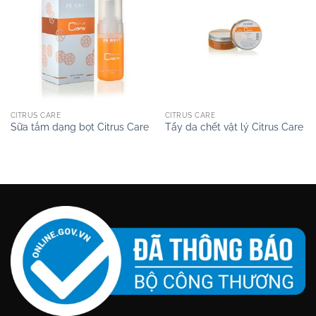
CITRUS CARE
CITRUS CARE
Sữa tắm dạng bọt Citrus Care
Tẩy da chết vật lý Citrus Care