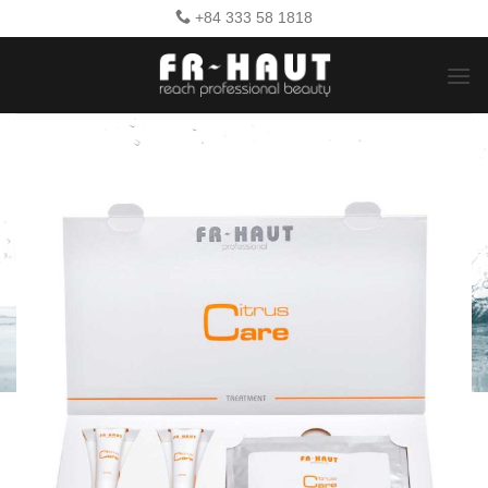
Bỏ
+84 333 58 1818
qua
nội
dung