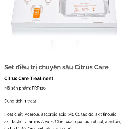
Set điều trị chuyên sâu Citrus Care
Citrus Care Treatment
Mã sản phẩm: FRP126
Dung tích: 1 treat
Hoạt chất: Acerola, ascorbic acid (vit. C), táo đỏ, axit linoleic,
axit lactic, vitamins A và E. Chiết xuất quả lựu, retinol, alantoin,
cỏ ba lá đỏ, Q10, axit citric, dầu ngô.