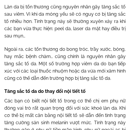
Làn da bị tổn thương cũng nguyên nhân gây tăng sắc tố
sau viêm. Vì khi da mỏng yếu sẽ có nguy cơ bị tăng sắc
tố nhiều hơn. Tình trạng này sẽ thường xuyên xảy ra khi
các bạn vừa thực hiện: peel da, laser da mặt hay điều trị
sau mụn…
Ngoài ra, các tổn thương do bong tróc, trầy xước, bỏng,
hay mắc bệnh chàm… cũng chính là nguyên nhân gây
tăng sắc tố da. Một số trường hợp viêm da do bạn tiếp
xúc với các loại thuốc nhuộm hoặc da vừa mới xăm hình
cũng có thể dẫn đến trường hợp bị tăng sắc tố da.
Tăng sắc tố da do thay đổi nội tiết tố
Các bạn có biết nội tiết tố trong cơ thể chị em phụ nữ
đóng vai trò rất quan trọng đối với sức khoẻ làn da. Khi
cơ thể bị mất cân bằng nội tiết tố sẽ dẫn đến tình trạng
tăng cường sản sinh melanin vượt mức. Tình trạng này
thường gặp ở phụ nữ tiền mãn kinh, phụ nữ ngoài 35 bị