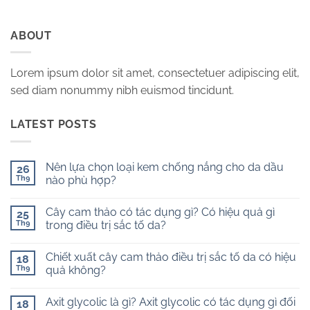
ABOUT
Lorem ipsum dolor sit amet, consectetuer adipiscing elit,
sed diam nonummy nibh euismod tincidunt.
LATEST POSTS
Nên lựa chọn loại kem chống nắng cho da dầu
26
Th9
nào phù hợp?
Không
có
Cây cam thảo có tác dụng gì? Có hiệu quả gì
25
bình
luận
Th9
trong điều trị sắc tố da?
ở
Nên
Không
lựa
có
Chiết xuất cây cam thảo điều trị sắc tố da có hiệu
chọn
18
bình
loại
luận
Th9
quả không?
kem
ở
chống
Cây
Không
nắng
cam
có
Axit glycolic là gì? Axit glycolic có tác dụng gì đối
cho
thảo
18
bình