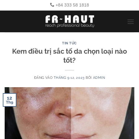
Bỏ
+84 333 58 1818
qua
nội
dung
TIN TỨC
Kem điều trị sắc tố da chọn loại nào
tốt?
ĐĂNG VÀO
THÁNG 9 12, 2023
BỞI
ADMIN
12
Th9