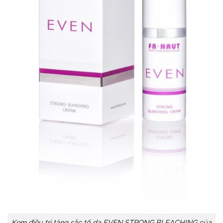
Kem điều trị tăng sắc tố da EVEN STRONG BLEACHING của