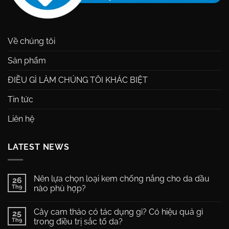
Về chúng tôi
Sản phẩm
ĐIỀU GÌ LÀM CHÚNG TÔI KHÁC BIỆT
Tin tức
Liên hệ
LATEST NEWS
Nên lựa chọn loại kem chống nắng cho da dầu
26
Th9
nào phù hợp?
Không
có
Cây cam thảo có tác dụng gì? Có hiệu quả gì
25
bình
luận
Th9
trong điều trị sắc tố da?
ở