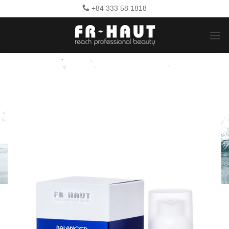
Bỏ
+84 333 58 1818
qua
nội
dung