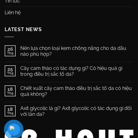
Tin tức
Liên hệ
LATEST NEWS
Nên lựa chọn loại kem chống nắng cho da dầu
26
Th9
nào phù hợp?
Không
có
Cây cam thảo có tác dụng gì? Có hiệu quả gì
25
bình
luận
Th9
trong điều trị sắc tố da?
ở
Nên
Không
lựa
có
Chiết xuất cây cam thảo điều trị sắc tố da có hiệu
chọn
18
bình
loại
luận
Th9
quả không?
kem
ở
chống
Cây
Không
nắng
cam
có
Axit glycolic là gì? Axit glycolic có tác dụng gì đối
cho
thảo
18
bình
da
có
luận
Th9
với làn da?
dầu
tác
ở
nào
dụng
Chiết
Không
phù
gì?
xuất
có
hợp?
Có
cây
bình
hiệu
cam
luận
quả
thảo
ở