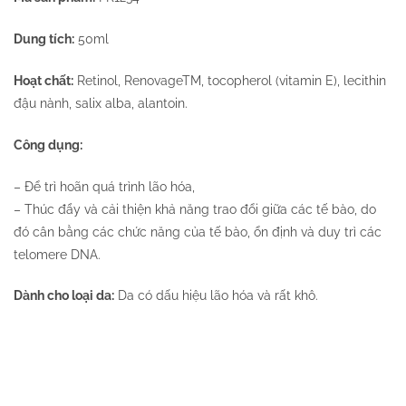
Dung tích:
50ml
Hoạt chất:
Retinol, RenovageTM, tocopherol (vitamin E), lecithin
đậu nành, salix alba, alantoin.
Công dụng:
– Để trì hoãn quá trình lão hóa,
– Thúc đẩy và cải thiện khả năng trao đổi giữa các tế bào, do
đó cân bằng các chức năng của tế bào, ổn định và duy trì các
telomere DNA.
Dành cho loại da:
Da có dấu hiệu lão hóa và rất khô.