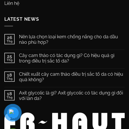
Liên hệ
LATEST NEWS
Nên lựa chọn loại kem chống nắng cho da dầu
26
Th9
nào phù hợp?
Không
có
Cây cam thảo có tác dụng gì? Có hiệu quả gì
25
bình
luận
Th9
trong điều trị sắc tố da?
ở
Nên
Không
lựa
có
Chiết xuất cây cam thảo điều trị sắc tố da có hiệu
chọn
18
bình
loại
luận
Th9
quả không?
kem
ở
chống
Cây
Không
nắng
cam
có
Axit glycolic là gì? Axit glycolic có tác dụng gì đối
cho
thảo
18
bình
da
có
luận
Th9
với làn da?
dầu
tác
ở
nào
dụng
Chiết
Không
phù
gì?
xuất
có
hợp?
Có
cây
bình
hiệu
cam
luận
quả
thảo
ở
gì
điều
Axit
trong
trị
glycolic