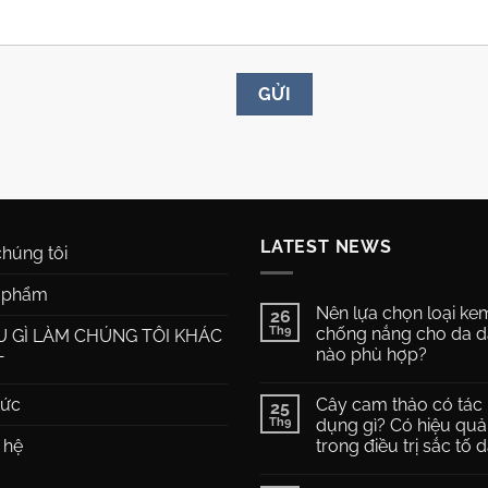
LATEST NEWS
húng tôi
 phẩm
Nên lựa chọn loại ke
26
Th9
chống nắng cho da 
U GÌ LÀM CHÚNG TÔI KHÁC
nào phù hợp?
T
Không
có
tức
Cây cam thảo có tác
25
bình
luận
Th9
dụng gì? Có hiệu quả
ở
 hệ
trong điều trị sắc tố 
Nên
lựa
Không
chọn
có