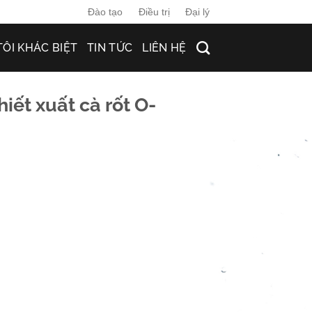
Đào tạo
Điều trị
Đại lý
TÔI KHÁC BIỆT
TIN TỨC
LIÊN HỆ
iết xuất cà rốt O-