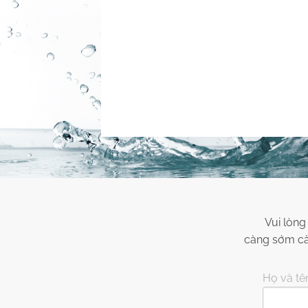
Vui lòng
càng sớm càn
Họ và tên