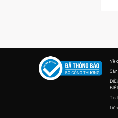
Về c
Sản
ĐIỀ
BIỆ
Tin 
Liên