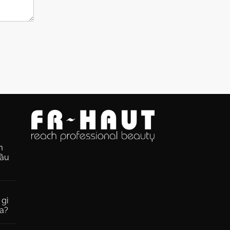
m
dầu
 gì
da?