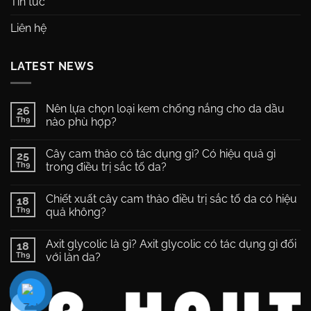
Tin tức
Liên hệ
LATEST NEWS
Nên lựa chọn loại kem chống nắng cho da dầu
26
Th9
nào phù hợp?
Không
có
Cây cam thảo có tác dụng gì? Có hiệu quả gì
25
bình
luận
Th9
trong điều trị sắc tố da?
ở
Nên
Không
lựa
có
Chiết xuất cây cam thảo điều trị sắc tố da có hiệu
chọn
18
bình
loại
luận
Th9
quả không?
kem
ở
chống
Cây
Không
nắng
cam
có
Axit glycolic là gì? Axit glycolic có tác dụng gì đối
cho
thảo
18
bình
da
có
luận
Th9
với làn da?
dầu
tác
ở
nào
dụng
Chiết
Không
phù
gì?
xuất
có
hợp?
Có
cây
bình
hiệu
cam
luận
quả
thảo
ở