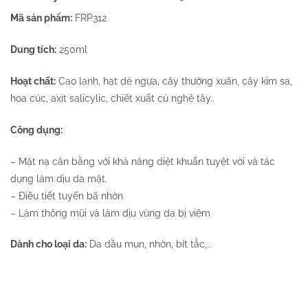
Mã sản phẩm:
FRP312
Dung tích:
250ml
Hoạt chất:
Cao lanh, hạt dẻ ngựa, cây thường xuân, cây kim sa,
hoa cúc, axit salicylic, chiết xuất củ nghệ tây..
Công dụng:
– Mặt nạ cân bằng với khả năng diệt khuẩn tuyệt vời và tác
dụng làm dịu da mặt.
– Điều tiết tuyến bã nhờn
– Làm thông mũi và làm dịu vùng da bị viêm
Dành cho loại da:
Da dầu mụn, nhờn, bít tắc,..