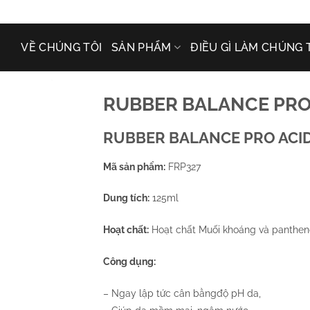
VỀ CHÚNG TÔI
SẢN PHẨM
ĐIỀU GÌ LÀM CHÚNG 
RUBBER BALANCE PRO
RUBBER BALANCE PRO ACI
Mã sản phẩm:
FRP327
Dung tích:
125ml
Hoạt chất:
Hoạt chất Muối khoáng và pantheno
Công dụng:
– Ngay lập tức cân bằngđộ pH da,