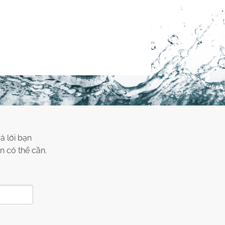
ả lời bạn
n có thể cần.