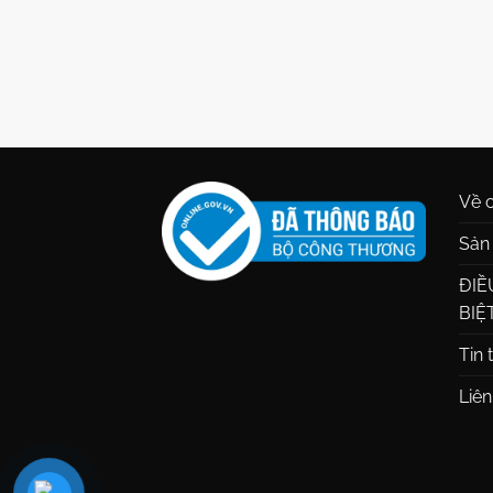
Về c
Sản
ĐIỀ
BIỆ
Tin 
Liên