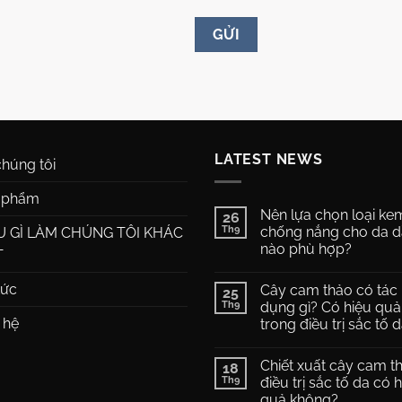
LATEST NEWS
húng tôi
 phẩm
Nên lựa chọn loại ke
26
Th9
chống nắng cho da 
U GÌ LÀM CHÚNG TÔI KHÁC
nào phù hợp?
T
Không
có
tức
Cây cam thảo có tác
25
bình
luận
Th9
dụng gì? Có hiệu quả
ở
 hệ
trong điều trị sắc tố 
Nên
lựa
Không
chọn
có
loại
Chiết xuất cây cam t
18
bình
kem
luận
Th9
điều trị sắc tố da có 
chống
ở
nắng
quả không?
Cây