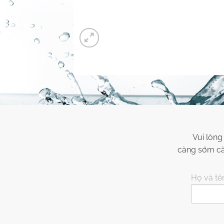
Vui lòng
càng sớm càn
Họ và tên