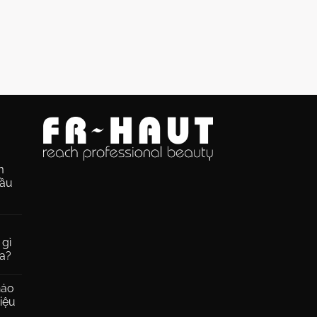
m
dầu
 gì
da?
hảo
hiệu