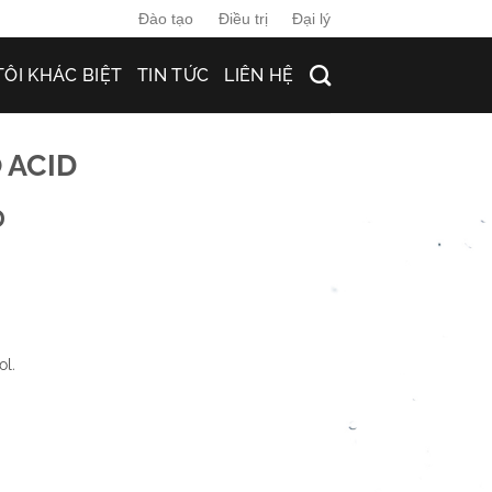
Đào tạo
Điều trị
Đại lý
TÔI KHÁC BIỆT
TIN TỨC
LIÊN HỆ
 ACID
D
l.