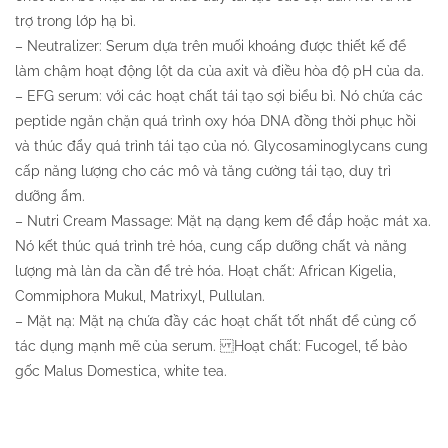
trợ trong lớp hạ bì.
– Neutralizer: Serum dựa trên muối khoáng được thiết kế để
làm chậm hoạt động lột da của axit và điều hòa độ pH của da.
– EFG serum: với các hoạt chất tái tạo sợi biểu bì. Nó chứa các
peptide ngăn chặn quá trình oxy hóa DNA đồng thời phục hồi
và thúc đẩy quá trình tái tạo của nó. Glycosaminoglycans cung
cấp năng lượng cho các mô và tăng cường tái tạo, duy trì
dưỡng ẩm.
– Nutri Cream Massage: Mặt nạ dạng kem để đắp hoặc mát xa.
Nó kết thúc quá trình trẻ hóa, cung cấp dưỡng chất và năng
lượng mà làn da cần để trẻ hóa. Hoạt chất: African Kigelia,
Commiphora Mukul, Matrixyl, Pullulan.
– Mặt nạ: Mặt nạ chứa đầy các hoạt chất tốt nhất để củng cố
tác dụng mạnh mẽ của serum. Hoạt chất: Fucogel, tế bào
gốc Malus Domestica, white tea.