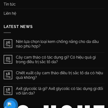
Tin tức
Liên hệ
LATEST NEWS
Nên lựa chọn loại kem chống nắng cho da dầu
26
Th9
nào phù hợp?
Không
có
Cây cam thảo có tác dụng gì? Có hiệu quả gì
25
bình
luận
Th9
trong điều trị sắc tố da?
ở
Nên
Không
lựa
có
Chiết xuất cây cam thảo điều trị sắc tố da có hiệu
chọn
18
bình
loại
luận
Th9
quả không?
kem
ở
chống
Cây
Không
nắng
cam
có
Axit glycolic là gì? Axit glycolic có tác dụng gì đối
cho
thảo
18
bình
da
có
luận
Th9
với làn da?
dầu
tác
ở
nào
dụng
Chiết
Không
phù
gì?
xuất
có
hợp?
Có
cây
bình
hiệu
cam
luận