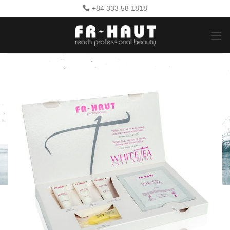
Bỏ
+84 333 58 1818
qua
nội
dung