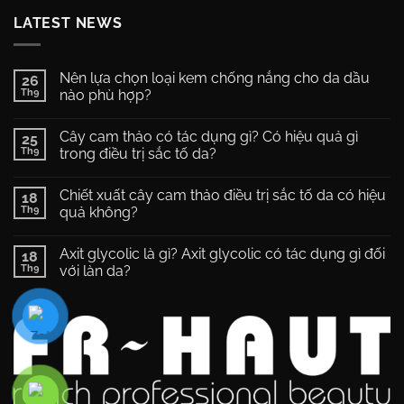
LATEST NEWS
Nên lựa chọn loại kem chống nắng cho da dầu
26
Th9
nào phù hợp?
Không
có
Cây cam thảo có tác dụng gì? Có hiệu quả gì
25
bình
luận
Th9
trong điều trị sắc tố da?
ở
Nên
Không
lựa
có
Chiết xuất cây cam thảo điều trị sắc tố da có hiệu
chọn
18
bình
loại
luận
Th9
quả không?
kem
ở
chống
Cây
Không
nắng
cam
có
Axit glycolic là gì? Axit glycolic có tác dụng gì đối
cho
thảo
18
bình
da
có
luận
Th9
với làn da?
dầu
tác
ở
nào
dụng
Chiết
Không
phù
gì?
xuất
có
hợp?
Có
cây
bình
hiệu
cam
luận
quả
thảo
ở
gì
điều
Axit
trong
trị
glycolic
điều
sắc
là
trị
tố
gì?
sắc
da
Axit