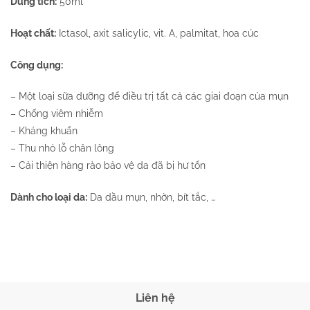
Dung tích:
50ml
Hoạt chất:
Ictasol, axit salicylic, vit. A, palmitat, hoa cúc
Công dụng:
– Một loại sữa dưỡng để điều trị tất cả các giai đoạn của mụn
– Chống viêm nhiễm
– Kháng khuẩn
– Thu nhỏ lỗ chân lông
– Cải thiện hàng rào bảo vệ da đã bị hư tổn
Dành cho loại da:
Da dầu mụn, nhờn, bít tắc, …
Liên hệ