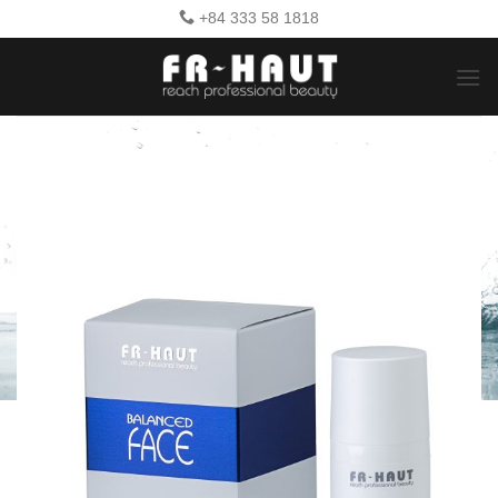
Bỏ
+84 333 58 1818
qua
nội
dung