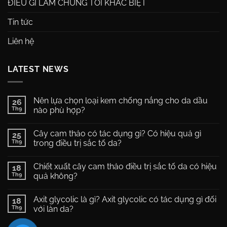
ĐIỀU GÌ LÀM CHÚNG TÔI KHÁC BIỆT
Tin tức
Liên hệ
LATEST NEWS
Nên lựa chọn loại kem chống nắng cho da dầu
26
Th9
nào phù hợp?
Không
có
Cây cam thảo có tác dụng gì? Có hiệu quả gì
25
bình
luận
Th9
trong điều trị sắc tố da?
ở
Nên
Không
lựa
có
Chiết xuất cây cam thảo điều trị sắc tố da có hiệu
chọn
18
bình
loại
luận
Th9
quả không?
kem
ở
chống
Cây
Không
nắng
cam
có
Axit glycolic là gì? Axit glycolic có tác dụng gì đối
cho
thảo
18
bình
da
có
luận
Th9
với làn da?
dầu
tác
ở
nào
dụng
Chiết
Không
phù
gì?
xuất
có