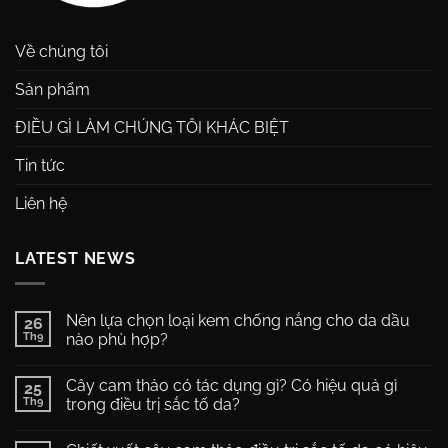
Về chúng tôi
Sản phẩm
ĐIỀU GÌ LÀM CHÚNG TÔI KHÁC BIỆT
Tin tức
Liên hệ
LATEST NEWS
Nên lựa chọn loại kem chống nắng cho da dầu
26
Th9
nào phù hợp?
Không
có
Cây cam thảo có tác dụng gì? Có hiệu quả gì
25
bình
luận
Th9
trong điều trị sắc tố da?
ở
Nên
Không
lựa
có