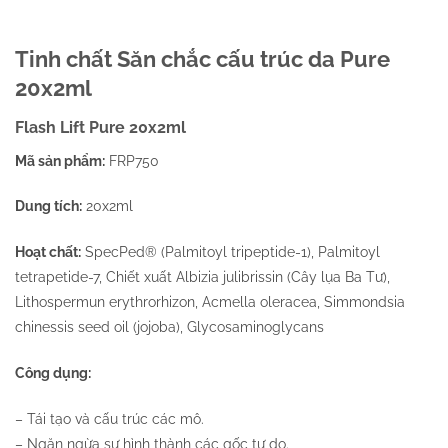
Tinh chất Săn chắc cấu trúc da Pure
20x2ml
Flash Lift Pure 20x2ml
Mã sản phẩm:
FRP750
Dung tích:
20x2ml
Hoạt chất:
SpecPed® (Palmitoyl tripeptide-1), Palmitoyl
tetrapetide-7, Chiết xuất Albizia julibrissin (Cây lụa Ba Tư),
Lithospermun erythrorhizon, Acmella oleracea, Simmondsia
chinessis seed oil (jojoba), Glycosaminoglycans
Công dụng:
– Tái tạo và cấu trúc các mô.
– Ngăn ngừa sự hình thành các gốc tự do.