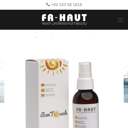
Bỏ
+84 333 58 1818
qua
nội
dung