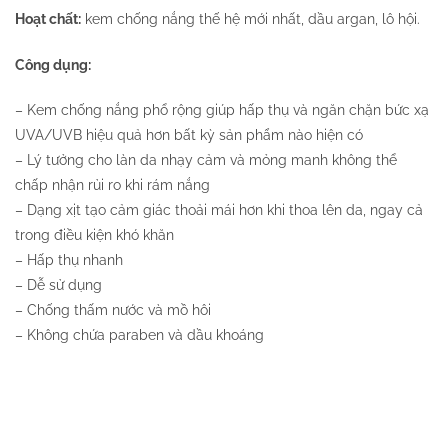
Hoạt chất:
kem chống nắng thế hệ mới nhất, dầu argan, lô hội.
Công dụng:
– Kem chống nắng phổ rộng giúp hấp thụ và ngăn chặn bức xạ
UVA/UVB hiệu quả hơn bất kỳ sản phẩm nào hiện có
– Lý tưởng cho làn da nhạy cảm và mỏng manh không thể
chấp nhận rủi ro khi rám nắng
– Dạng xịt tạo cảm giác thoải mái hơn khi thoa lên da, ngay cả
trong điều kiện khó khăn
– Hấp thụ nhanh
– Dễ sử dụng
– Chống thấm nước và mồ hôi
– Không chứa paraben và dầu khoáng