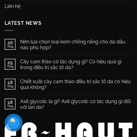
Liên hệ
LATEST NEWS
Nên lựa chọn loại kem chống nắng cho da dầu
26
Th9
nào phù hợp?
Không
có
Cây cam thảo có tác dụng gì? Có hiệu quả gì
25
bình
luận
Th9
trong điều trị sắc tố da?
ở
Nên
Không
lựa
có
Chiết xuất cây cam thảo điều trị sắc tố da có hiệu
chọn
18
bình
loại
luận
Th9
quả không?
kem
ở
chống
Cây
Không
nắng
cam
có
Axit glycolic là gì? Axit glycolic có tác dụng gì đối
cho
thảo
18
bình
da
có
luận
Th9
với làn da?
dầu
tác
ở
nào
dụng
Chiết
Không
phù
gì?
xuất
có
hợp?
Có
cây
bình
hiệu
cam
luận
quả
thảo
ở
gì
điều
Axit